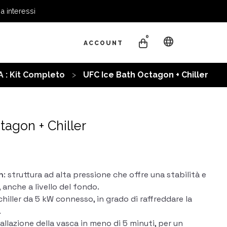
a interessi
0
ACCOUNT
A : Kit Completo
UFC Ice Bath Octagon + Chiller
tagon + Chiller
e
h
: struttura ad alta pressione che offre una stabilità e
, anche a livello del fondo.
chiller da 5 kW connesso, in grado di raffreddare la
.
tallazione della vasca in meno di 5 minuti, per un