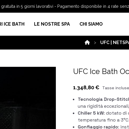
ratuita in 5 giorni lavorativi - Pagamento disponibile in 4 rate senz
I ICE BATH
LE NOSTRE SPA
CHI SIAMO
UFC | NETSP
UFC Ice Bath Oc
1.348,80 €
Tasse inclus
Tecnologia Drop-Stitc
una rigidità eccezionali
Chiller 5 kW
: dotato di 
temperatura fino a 3°C
Gonfiaggio rapido
: ins